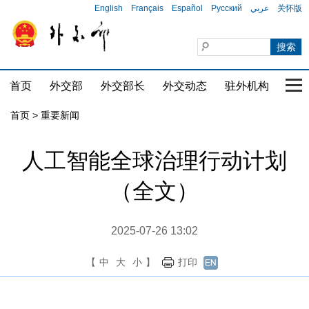
English
Français
Español
Русский
عربي
关怀版
首页
外交部
外交部长
外交动态
驻外机构
国家
首页
>
重要新闻
人工智能全球治理行动计划
（全文）
2025-07-26 13:02
【
中
大
小
】
打印