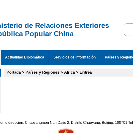
isterio de Relaciones Exteriores
ública Popular China
Actualidad Diplomática
Servicios de información
Países y Region
Portada
>
Países y Regiones
>
África
>
Eritrea
iente dirección: Chaoyangmen Nan Dajie 2, Distrito Chaoyang, Beijing, 100701 T