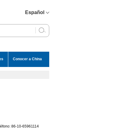
Español
简体中文
English
Français
Русский
es
Conocer a China
عربي
eléfono: 86-10-65961114