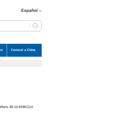
Español
简体中文
English
Français
Русский
es
Conocer a China
عربي
eléfono: 86-10-65961114