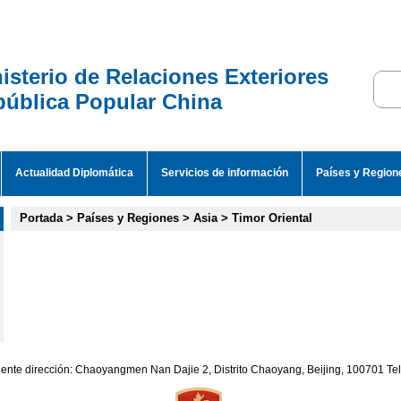
isterio de Relaciones Exteriores
ública Popular China
Actualidad Diplomática
Servicios de información
Países y Region
Portada
>
Países y Regiones
>
Asia
>
Timor Oriental
iente dirección: Chaoyangmen Nan Dajie 2, Distrito Chaoyang, Beijing, 100701 T