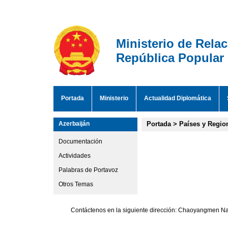
Ministerio de Rela
República Popular
Portada
Ministerio
Actualidad Diplomática
Azerbaiján
Portada
>
Países y Regio
Documentación
Actividades
Palabras de Portavoz
Otros Temas
Contáctenos en la siguiente dirección: Chaoyangmen Nan