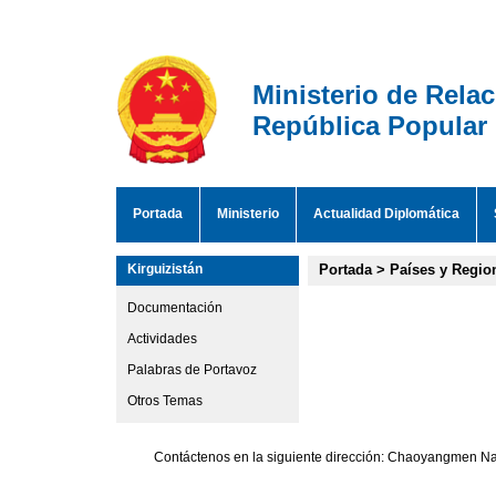
Ministerio de Rela
República Popular
Portada
Ministerio
Actualidad Diplomática
Kirguizistán
Portada
>
Países y Regio
Documentación
Actividades
Palabras de Portavoz
Otros Temas
Contáctenos en la siguiente dirección: Chaoyangmen Nan