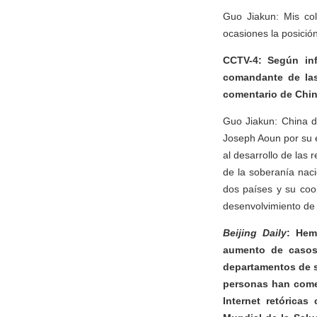
Guo Jiakun: Mis col
ocasiones la posició
CCTV-4: Según inf
comandante de las
comentario de Chin
Guo Jiakun: China da
Joseph Aoun por su e
al desarrollo de las
de la soberanía naci
dos países y su coo
desenvolvimiento de 
Beijing Daily
: Hem
aumento de casos
departamentos de s
personas han comen
Internet retórica