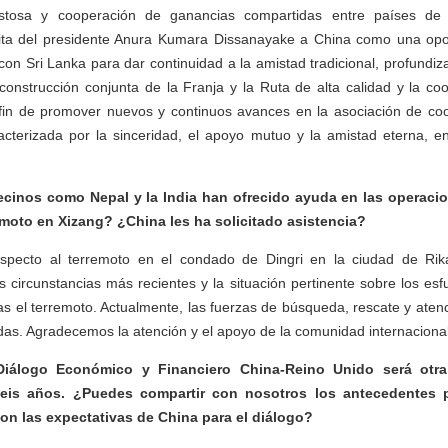
stosa y cooperación de ganancias compartidas entre países de 
ita del presidente Anura Kumara Dissanayake a China como una opo
 con Sri Lanka para dar continuidad a la amistad tradicional, profundiz
a construcción conjunta de la Franja y la Ruta de alta calidad y la co
fin de promover nuevos y continuos avances en la asociación de coo
acterizada por la sinceridad, el apoyo mutuo y la amistad eterna, e
ecinos como Nepal y la India han ofrecido ayuda en las operac
remoto en Xizang? ¿China les ha solicitado asistencia?
specto al terremoto en el condado de Dingri en la ciudad de Rik
 circunstancias más recientes y la situación pertinente sobre los es
as el terremoto. Actualmente, las fuerzas de búsqueda, rescate y ate
das. Agradecemos la atención y el apoyo de la comunidad internacional
Diálogo Económico y Financiero China-Reino Unido será otra
eis años. ¿Puedes compartir con nosotros los antecedentes p
on las expectativas de China para el diálogo?