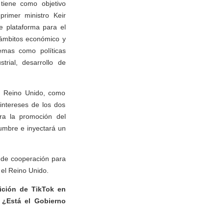
tiene como objetivo
primer ministro Keir
e plataforma para el
s ámbitos económico y
temas como políticas
trial, desarrollo de
el Reino Unido, como
intereses de los dos
ara la promoción del
dumbre e inyectará un
l de cooperación para
 el Reino Unido.
ición de TikTok en
 ¿Está el Gobierno