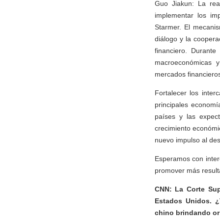
Guo Jiakun: La rea
implementar los imp
Starmer. El mecanis
diálogo y la coopera
financiero. Durante
macroeconómicas y g
mercados financieros
Fortalecer los inte
principales economí
países y las expect
crecimiento económic
nuevo impulso al des
Esperamos con interé
promover más resulta
CNN: La Corte Sup
Estados Unidos. ¿
chino brindando or