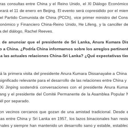
ras consultas entre China y el Reino Unido, el XI Diálogo Económico
rará el 11 de enero en Beijing. El evento será copresidido por el miem
el Partido Comunista de China (PCCh), vice primer ministro del Cons
conómico y Financiero China-Reino Unido, He Lifeng, y la canciller d
ca del diálogo, Rachel Reeves.
de anunciar que el presidente de Sri Lanka, Anura Kumara Dis
o a China. ¿Podría China informarnos sobre los arreglos pertinent
 las actuales relaciones China-Sri Lanka? ¿Qué expectativas tie
rá la primera visita del presidente Anura Kumara Dissanayake a China
significado relevante para el desarrollo de las relaciones entre China y
te Xi Jinping sostendrá conversaciones con el presidente Anura Kuma
Qiang y el presidente del Comité Permanente de la Asamblea Popular 
 él por separado.
on vecinos cercanos que gozan de una amistad tradicional. Desde e
cas entre China y Sri Lanka en 1957, los lazos binacionales han resis
ionales y siempre han mantenido un desarrollo sano y estable, estable