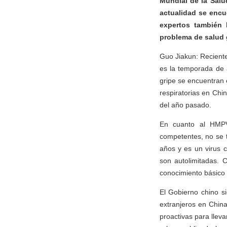
Mundial de la Salu
actualidad se encu
expertos también
problema de salud 
Guo Jiakun: Recient
es la temporada de al
gripe se encuentran 
respiratorias en Ch
del año pasado.
En cuanto al HMPV
competentes, no se 
años y es un virus c
son autolimitadas. 
conocimiento básico c
El Gobierno chino s
extranjeros en Chin
proactivas para llev