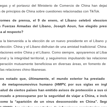
egas y el portavoz del Ministerio de Comercio de China han dejad
n de principios de China sobre cuestiones relacionadas con TikTok.
ormes de prensa, el 9 de enero, el Líbano celebró eleccion
 Fuerzas Armadas del Líbano, Joseph Aoun, fue elegido presi
a al respecto?
 la bienvenida a la elección de un nuevo presidente en el Líbano y f
lección. China y el Líbano disfrutan de una amistad tradicional. Chin
 relaciones entre China y el Líbano. Como siempre, apoyaremos al Líba
onal y la integridad territorial, y seguiremos impulsando las relacione
peración mutuamente beneficiosa en diversas áreas, en fomento de
las relaciones chino-libanesas.
os notado que, últimamente, el mundo exterior ha prestado
 de metapneumovirus humano (HMPV, por sus siglas en ingl
alud de ciertos países han emitido avisos de protección a sus 
zado a preocuparse por la seguridad de viajar a China, e inc
s como la “aparición de un virus desconocido en China”. Seg