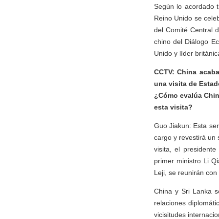
Según lo acordado t
Reino Unido se celeb
del Comité Central d
chino del Diálogo E
Unido y líder británi
CCTV: China acaba 
una visita de Estad
¿Cómo evalúa China
esta visita?
Guo Jiakun: Esta se
cargo y revestirá un 
visita, el presiden
primer ministro Li 
Leji, se reunirán con
China y Sri Lanka s
relaciones diplomáti
vicisitudes internac