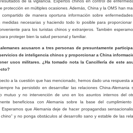
 resultados de la vigilancia. Expertos chinos en control de enferme
 de protección en múltiples ocasiones. Además, China y la OMS han ma
 compartido de manera oportuna información sobre enfermedades r
 medidas necesarias y haciendo todo lo posible para proporcionar
nveniente para los turistas chinos y extranjeros. También esperamo
ara proteger bien la salud personal y familiar.
s alemanes acusaron a tres personas de presuntamente participa
servicios de inteligencia chinos y proporcionar a China informac
ener usos militares. ¿Ha tomado nota la Cancillería de este a
ecto?
pecto a la cuestión que has mencionado, hemos dado una respuesta a
siempre ha persistido en desarrollar las relaciones China-Alemania 
to mutuo y no intervención de uno en los asuntos internos del ot
ente beneficiosa con Alemania sobre la base del cumplimiento
. Esperamos que Alemania deje de hacer propagandas sensacionalis
 chino” y no ponga obstáculos al desarrollo sano y estable de las rel