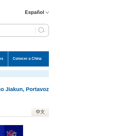
Español
简体中文
English
Français
Русский
es
Conocer a China
عربي
uo Jiakun, Portavoz