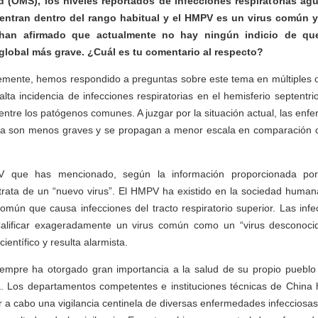
d (OMS), los niveles reportados de infecciones respiratorias ag
entran dentro del rango habitual y el HMPV es un virus común
 han afirmado que actualmente no hay ningún indicio de qu
global más grave. ¿Cuál es tu comentario al respecto?
emente, hemos respondido a preguntas sobre este tema en múltiples oc
ta incidencia de infecciones respiratorias en el hemisferio septentrio
entre los patógenos comunes. A juzgar por la situación actual, las enf
ina son menos graves y se propagan a menor escala en comparación 
 que has mencionado, según la información proporcionada por
trata de un “nuevo virus”. El HMPV ha existido en la sociedad huma
omún que causa infecciones del tracto respiratorio superior. Las in
Calificar exageradamente un virus común como un “virus desconoci
ientífico y resulta alarmista.
iempre ha otorgado gran importancia a la salud de su propio pueblo
a. Los departamentos competentes e instituciones técnicas de Chin
ar a cabo una vigilancia centinela de diversas enfermedades infecciosas