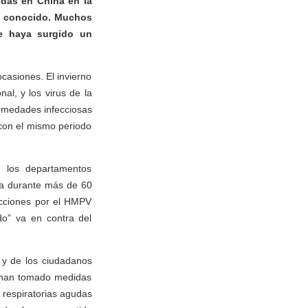
udas en China en la
 y conocido. Muchos
e haya surgido un
asiones. El invierno
nal, y los virus de la
ermedades infecciosas
con el mismo periodo
 los departamentos
na durante más de 60
fecciones por el HMPV
do” va en contra del
 y de los ciudadanos
a han tomado medidas
 respiratorias agudas