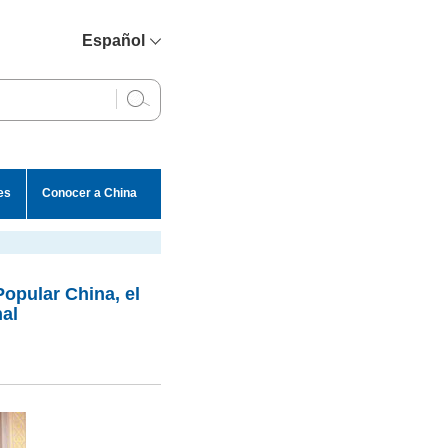
Español
简体中文
English
Français
Русский
es
Conocer a China
عربي
Popular China, el
al