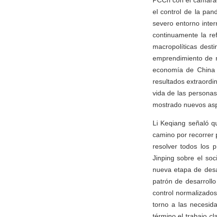
PCCh con el camarada
el control de la pa
severo entorno inter
continuamente la re
macropolíticas dest
emprendimiento de ne
economía de China 
resultados extraordi
vida de las persona
mostrado nuevos asp
Li Keqiang señaló q
camino por recorrer p
resolver todos los 
Jinping sobre el soc
nueva etapa de desa
patrón de desarrollo
control normalizados
torno a las necesida
término el trabajo c