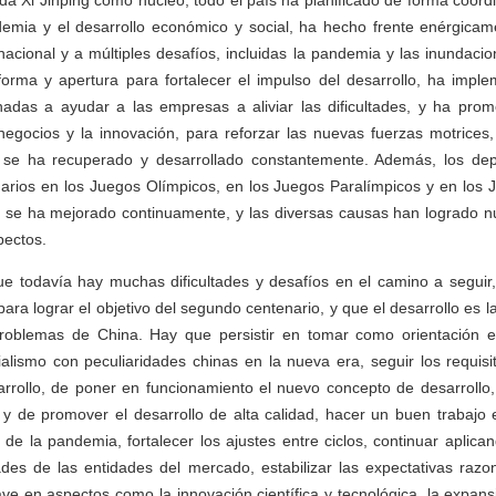
 Xi Jinping como núcleo, todo el país ha planificado de forma coord
ndemia y el desarrollo económico y social, ha hecho frente enérgicam
nacional y a múltiples desafíos, incluidas la pandemia y las inundaci
forma y apertura para fortalecer el impulso del desarrollo, ha impl
inadas a ayudar a las empresas a aliviar las dificultades, y ha prom
gocios y la innovación, para reforzar las nuevas fuerzas motrices, 
se ha recuperado y desarrollado constantemente. Además, los depo
narios en los Juegos Olímpicos, en los Juegos Paralímpicos y en los 
s se ha mejorado continuamente, y las diversas causas han logrado 
ectos.
ue todavía hay muchas dificultades y desafíos en el camino a seguir
ara lograr el objetivo del segundo centenario, y que el desarrollo es l
problemas de China. Hay que persistir en tomar como orientación 
ialismo con peculiaridades chinas en la nueva era, seguir los requis
rrollo, de poner en funcionamiento el nuevo concepto de desarrollo
 y de promover el desarrollo de alta calidad, hacer un buen trabajo 
 de la pandemia, fortalecer los ajustes entre ciclos, continuar aplica
des de las entidades del mercado, estabilizar las expectativas razo
lave en aspectos como la innovación científica y tecnológica, la expa