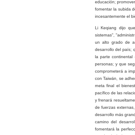
educación; promover 
fomentar la subida d
incesantemente el bi
Li Keqiang dijo que
sistemas", "adminis
un alto grado de a
desarrollo del país;
la parte continenta
personas; y que segu
comprometerá a imple
con Taiwán, se adher
meta final el biene
pacífico de las relac
y frenará resueltame
de fuerzas externas,
desarrollo más grand
camino del desarrol
fomentará la perfec