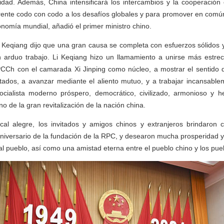
ad. Además, China intensificará los intercambios y la cooperación 
ente codo con codo a los desafíos globales y para promover en común
onomía mundial, añadió el primer ministro chino.
i Keqiang dijo que una gran causa se completa con esfuerzos sólidos 
 arduo trabajo. Li Keqiang hizo un llamamiento a unirse más estre
PCCh con el camarada Xi Jinping como núcleo, a mostrar el sentido d
tados, a avanzar mediante el aliento mutuo, y a trabajar incansablem
cialista moderno próspero, democrático, civilizado, armonioso y 
no de la gran revitalización de la nación china.
al alegre, los invitados y amigos chinos y extranjeros brindaron 
aniversario de la fundación de la RPC, y desearon mucha prosperidad y
 al pueblo, así como una amistad eterna entre el pueblo chino y los pu