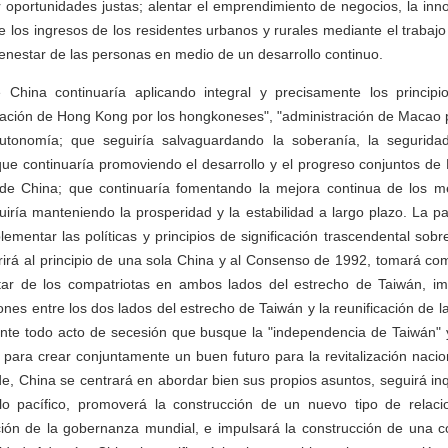
oportunidades justas; alentar el emprendimiento de negocios, la inno
e los ingresos de los residentes urbanos y rurales mediante el trabajo 
enestar de las personas en medio de un desarrollo continuo.
 China continuaría aplicando integral y precisamente los princip
tración de Hong Kong por los hongkoneses", "administración de Macao 
utonomía; que seguiría salvaguardando la soberanía, la seguridad
 que continuaría promoviendo el desarrollo y el progreso conjuntos 
l de China; que continuaría fomentando la mejora continua de los m
iría manteniendo la prosperidad y la estabilidad a largo plazo. La p
mentar las políticas y principios de significación trascendental sobre
irá al principio de una sola China y al Consenso de 1992, tomará co
star de los compatriotas en ambos lados del estrecho de Taiwán, imp
iones entre los dos lados del estrecho de Taiwán y la reunificación de l
nte todo acto de secesión que busque la "independencia de Taiwán" y
 para crear conjuntamente un buen futuro para la revitalización naci
e, China se centrará en abordar bien sus propios asuntos, seguirá i
lo pacífico, promoverá la construcción de un nuevo tipo de relacio
ción de la gobernanza mundial, e impulsará la construcción de una 