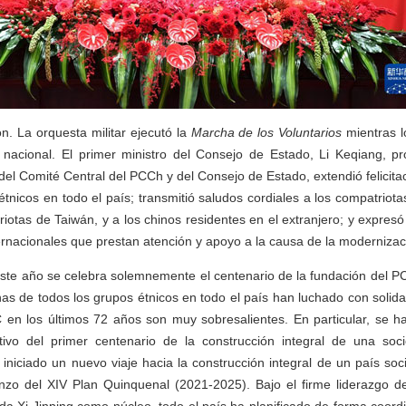
. La orquesta militar ejecutó la
Marcha de los Voluntarios
mientras lo
nacional. El primer ministro del Consejo de Estado, Li Keqiang, pr
el Comité Central del PCCh y del Consejo de Estado, extendió felicita
étnicos en todo el país; transmitió saludos cordiales a los compatrio
iotas de Taiwán, y a los chinos residentes en el extranjero; y expresó 
ernacionales que prestan atención y apoyo a la causa de la modernizac
este año se celebra solemnemente el centenario de la fundación del PC
as de todos los grupos étnicos en todo el país han luchado con solidar
C en los últimos 72 años son muy sobresalientes. En particular, se h
tivo del primer centenario de la construcción integral de una so
niciado un nuevo viaje hacia la construcción integral de un país soc
zo del XIV Plan Quinquenal (2021-2025). Bajo el firme liderazgo de