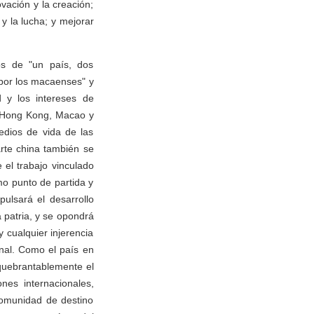
vación y la creación;
y la lucha; y mejorar
ios de "un país, dos
por los macaenses" y
 y los intereses de
de Hong Kong, Macao y
edios de vida de las
arte china también se
 el trabajo vinculado
mo punto de partida y
ulsará el desarrollo
a patria, y se opondrá
 cualquier injerencia
onal. Como el país en
nquebrantablemente el
nes internacionales,
comunidad de destino