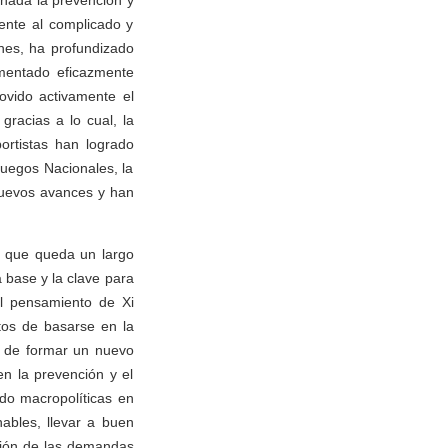
inada la prevención y
ente al complicado y
ones, ha profundizado
ementado eficazmente
ovido activamente el
gracias a lo cual, la
rtistas han logrado
Juegos Nacionales, la
nuevos avances y han
, que queda un largo
a base y la clave para
el pensamiento de Xi
itos de basarse en la
, de formar un nuevo
en la prevención y el
ndo macropolíticas en
nables, llevar a buen
nsión de las demandas