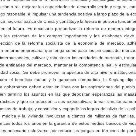
lización rural, mejorar las capacidades de desarrollo verde y seguro, 
o razonable, e impulsar una tendencia positiva a largo plazo de la e
tica nacional básica de China y constituye la fuerza impulsora fundame
 en el futuro. Es necesario profundizar la reforma de manera integr
 las reformas de los campos importantes y los eslabones clave.
rección de la reforma socialista de la economía de mercado, adhe
 un entorno empresarial que tenga como base los principios del mercado
internacionales, cultivar y robustecer las entidades de mercado, tratar
 de entidades del mercado, mantener la competencia leal, y estimular
idad social. Se debe promover la apertura de alto nivel e instituciona
para el beneficio mutuo y la ganancia compartida. Li Keqiang dijo 
 la gobernanza deben estar en línea con las aspiraciones del pueblo.
uen término los asuntos en las que depositan esperanzas las mas
ácticas y que se adecuen a sus expectativas; tomar simultáneamen
stos de trabajo; y consolidar y expandir los logros del alivio de la po
ón médica y la vivienda involucran a cientos de millones de familias
ances todos los años en la garantía de estos medios básicos de vida
es necesario esforzarse por reducir las cargas en términos de parto