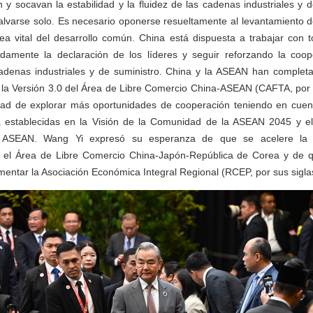
 y socavan la estabilidad y la fluidez de las cadenas industriales y d
alvarse solo. Es necesario oponerse resueltamente al levantamiento d
nea vital del desarrollo común. China está dispuesta a trabajar con 
damente la declaración de los líderes y seguir reforzando la coo
cadenas industriales y de suministro. China y la ASEAN han completa
la Versión 3.0 del Área de Libre Comercio China-ASEAN (CAFTA, por s
ntad de explorar más oportunidades de cooperación teniendo en cuent
a establecidas en la Visión de la Comunidad de la ASEAN 2045 y el
a ASEAN. Wang Yi expresó su esperanza de que se acelere la 
 el Área de Libre Comercio China-Japón-República de Corea y de q
entar la Asociación Económica Integral Regional (RCEP, por sus siglas