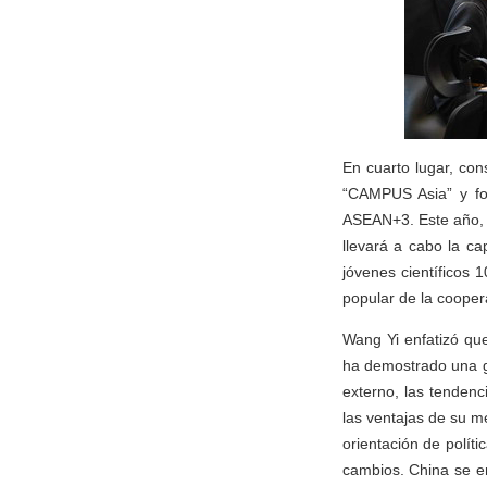
En cuarto lugar, cons
“CAMPUS Asia” y fom
ASEAN+3. Este año, C
llevará a cabo la c
jóvenes científicos 
popular de la coopera
Wang Yi enfatizó qu
ha demostrado una gr
externo, las tenden
las ventajas de su m
orientación de políti
cambios. China se e