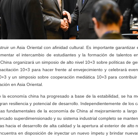
truir un Asia Oriental con afinidad cultural. Es importante garantizar
entar el intercambio de estudiantes y la formación de talentos en
hina organizará un simposio de alto nivel 10+3 sobre políticas de ges
apacitación 10+3 para hacer frente al envejecimiento y celebrará eve
10+3 y un simposio sobre cooperación mediática 10+3 para contribuir
ción en Asia Oriental.
e la economía china ha progresado a base de la estabilidad, se ha m
an resiliencia y potencial de desarrollo. Independientemente de los 
cias fundamentales de la economía de China al mejoramiento a largo
ercado superdimensionado y su sistema industrial completo se mantend
cas hacia el desarrollo de alta calidad y la apertura al exterior de alto
ncuentra en disposición de inyectar un nuevo ímpetu y brindar nueva