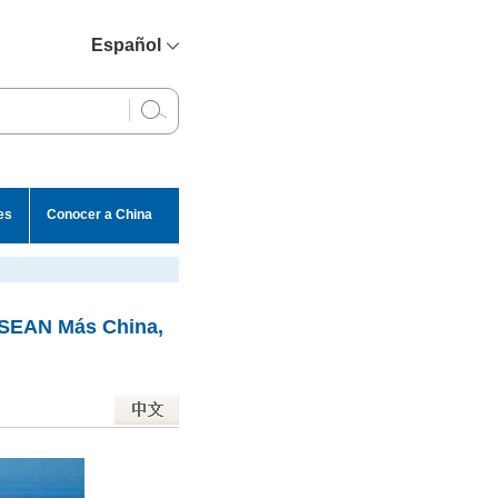
Español
简体中文
English
Français
Русский
es
Conocer a China
عربي
 ASEAN Más China,