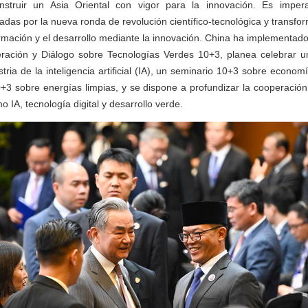
nstruir un Asia Oriental con vigor para la innovación. Es imper
das por la nueva ronda de revolución científico-tecnológica y transfor
ormación y el desarrollo mediante la innovación. China ha implementado
ación y Diálogo sobre Tecnologías Verdes 10+3, planea celebrar u
stria de la inteligencia artificial (IA), un seminario 10+3 sobre economí
3 sobre energías limpias, y se dispone a profundizar la cooperación 
IA, tecnología digital y desarrollo verde.