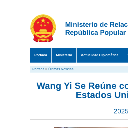
Ministerio de Rela
República Popular
Portada
Ministerio
Actualidad Diplomática
Portada
>
Últimas Noticias
Wang Yi Se Reúne co
Estados Un
2025