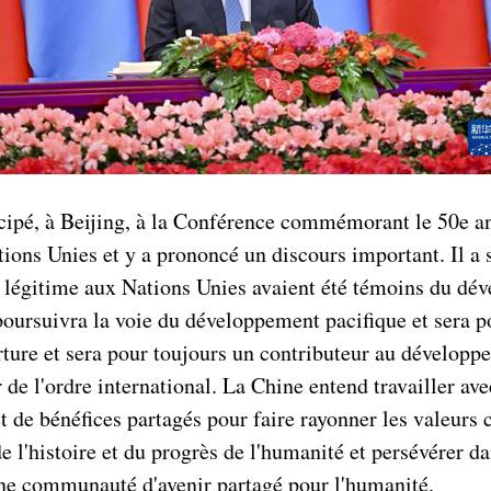
icipé, à Beijing, à la Conférence commémorant le 50e a
ions Unies et y a prononcé un discours important. Il a 
 légitime aux Nations Unies avaient été témoins du dév
poursuivra la voie du développement pacifique et sera p
erture et sera pour toujours un contributeur au dévelop
r de l'ordre international. La Chine entend travailler 
et de bénéfices partagés pour faire rayonner les valeur
e l'histoire et du progrès de l'humanité et persévérer d
une communauté d'avenir partagé pour l'humanité.