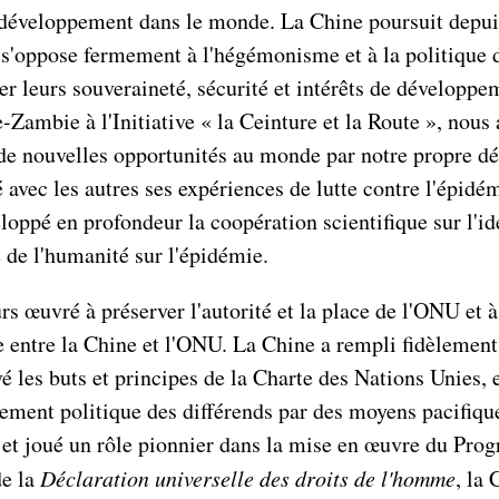
 développement dans le monde. La Chine poursuit depuis
e et s'oppose fermement à l'hégémonisme et à la politique
r leurs souveraineté, sécurité et intérêts de développ
ambie à l'Initiative « la Ceinture et la Route », nous 
t de nouvelles opportunités au monde par notre propr
 avec les autres ses expériences de lutte contre l'épidé
oppé en profondeur la coopération scientifique sur l'iden
ve de l'humanité sur l'épidémie.
rs œuvré à préserver l'autorité et la place de l'ONU et 
 entre la Chine et l'ONU. La Chine a rempli fidèlement 
les buts et principes de la Charte des Nations Unies, et
lement politique des différends par des moyens pacifique
, et joué un rôle pionnier dans la mise en œuvre du Pr
de la
Déclaration universelle des droits de l'homme
, la 