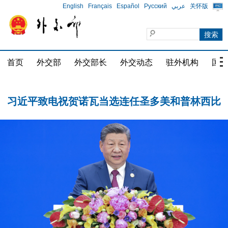
English
Français
Español
Русский
عربي
关怀版
总统
习近平同斯洛伐克总统佩列格里尼会谈
习近平同巴西总统卢拉通电话
首页
外交部
外交部长
外交动态
驻外机构
国家
习近平致电祝贺诺瓦当选连任圣多美和普林西比
总统