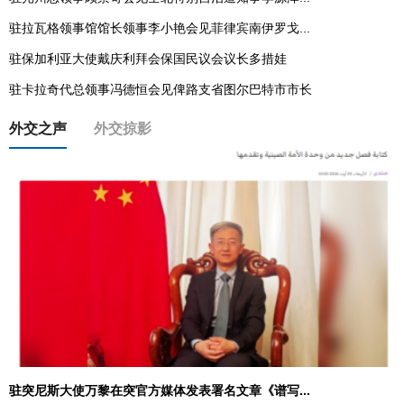
驻拉瓦格领事馆馆长领事李小艳会见菲律宾南伊罗戈...
驻保加利亚大使戴庆利拜会保国民议会议长多措娃
驻卡拉奇代总领事冯德恒会见俾路支省图尔巴特市市长
外交之声
外交掠影
驻突尼斯大使万黎在突官方媒体发表署名文章《谱写...