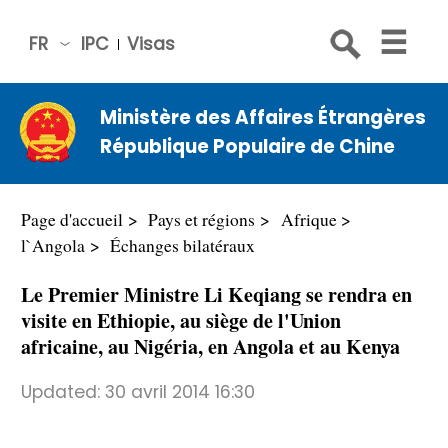
FR
IPC
Visas
简体
中文
Ministère des Affaires Étrangères
Engli
République Populaire de Chine
sh
Русс
кий
Page d'accueil
Pays et régions
Afrique
Espa
l`Angola
Échanges bilatéraux
ñol
Le Premier Ministre Li Keqiang se rendra en
عربي
visite en Ethiopie, au siège de l'Union
africaine, au Nigéria, en Angola et au Kenya
Updated:
30 avril 2014 16:30