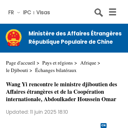
FR
IPC
Visas
简体
中文
Ministère des Affaires Étrangères
Engli
République Populaire de Chine
sh
Русс
кий
Page d'accueil
Pays et régions
Afrique
Espa
le Djibouti
Échanges bilatéraux
ñol
Wang Yi rencontre le ministre djiboutien des
عربي
Affaires étrangères et de la Coopération
internationale, Abdoulkader Houssein Omar
Updated:
11 juin 2025 18:10
CN