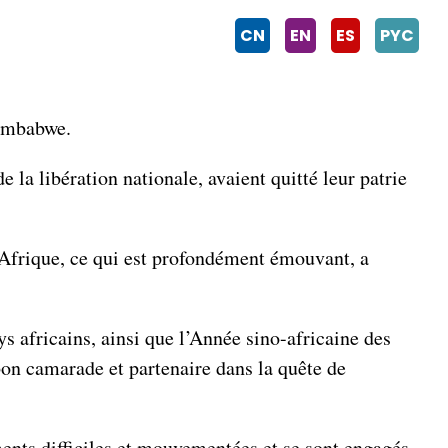
CN
EN
ES
PYC
Zimbabwe.
 la libération nationale, avaient quitté leur patrie
l’Afrique, ce qui est profondément émouvant, a
s africains, ainsi que l’Année sino-africaine des
bon camarade et partenaire dans la quête de
ents difficiles et mouvementées et se sont engagés