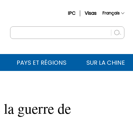
IPC
Visas
Français
简体中文
English
Русский
Español
PAYS ET RÉGIONS
SUR LA CHINE
عربي
 la guerre de