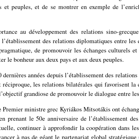
 et peuples, et de se montrer en exemple de l’enrich
tance au développement des relations sino-grecques.
e l’établissement des relations diplomatiques entre l
n pragmatique, de promouvoir les échanges culturels et
rter le bonheur aux deux pays et aux deux peuples.
ernières années depuis l’établissement des relations d
réciproque, les relations bilatérales qui favorisent la 
l’objectif grandiose de promouvoir le dialogue entre les
 Premier ministre grec Kyriákos Mitsotákis ont échangé
, en prenant le 50e anniversaire de l’établissement 
uelle, continuer à approfondir la coopération dans les
vancer à pas de géant le partenariat global stratégique