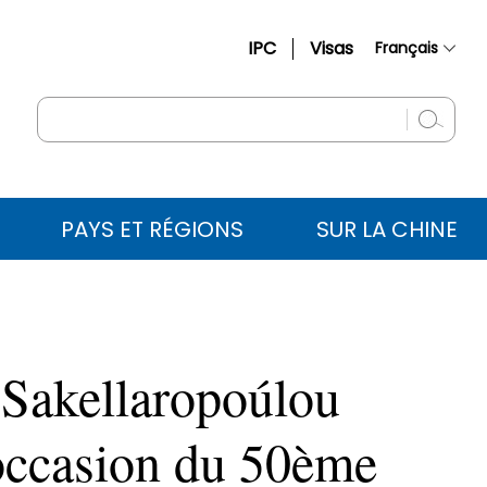
IPC
Visas
Français
简体中文
English
Русский
Español
PAYS ET RÉGIONS
SUR LA CHINE
عربي
i Sakellaropoúlou
l’occasion du 50ème