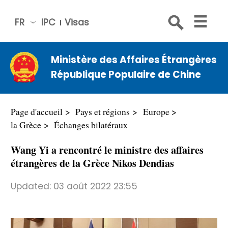
FR
IPC
Visas
简体
中文
Ministère des Affaires Étrangères
Engli
République Populaire de Chine
sh
Русс
кий
Page d'accueil
Pays et régions
Europe
Espa
la Grèce
Échanges bilatéraux
ñol
Wang Yi a rencontré le ministre des affaires
عربي
étrangères de la Grèce Nikos Dendias ​
Updated:
03 août 2022 23:55