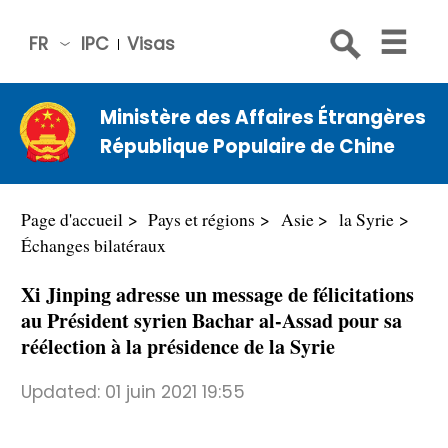
FR
IPC
Visas
简体
中文
Ministère des Affaires Étrangères
Engli
République Populaire de Chine
sh
Русс
кий
Page d'accueil
Pays et régions
Asie
la Syrie
Espa
Échanges bilatéraux
ñol
Xi Jinping adresse un message de félicitations
عربي
au Président syrien Bachar al-Assad pour sa
réélection à la présidence de la Syrie
Updated:
01 juin 2021 19:55