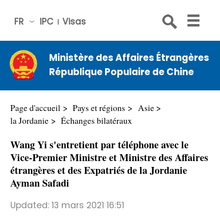
FR
IPC
Visas
简体
中文
Ministère des Affaires Étrangères
Engli
République Populaire de Chine
sh
Русс
кий
Page d'accueil
Pays et régions
Asie
Espa
la Jordanie
Échanges bilatéraux
ñol
Wang Yi s'entretient par téléphone avec le
عربي
Vice-Premier Ministre et Ministre des Affaires
étrangères et des Expatriés de la Jordanie
Ayman Safadi
Updated:
13 mars 2021 16:51