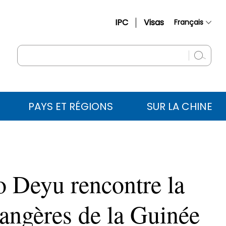
IPC
Visas
Français
简体中文
English
Русский
Español
PAYS ET RÉGIONS
SUR LA CHINE
عربي
o Deyu rencontre la
trangères de la Guinée