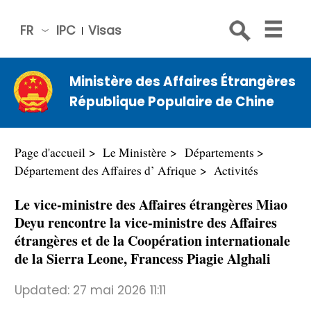
FR
IPC
Visas
简体
中文
Ministère des Affaires Étrangères
Engli
République Populaire de Chine
sh
Русс
кий
Page d'accueil
Le Ministère
Départements
Espa
Département des Affaires d’ Afrique
Activités
ñol
Le vice-ministre des Affaires étrangères Miao
عربي
Deyu rencontre la vice-ministre des Affaires
étrangères et de la Coopération internationale
de la Sierra Leone, Francess Piagie Alghali
Updated:
27 mai 2026 11:11