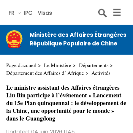
FR
IPC
Visas
简体
中文
Ministère des Affaires Étrangères
Engli
République Populaire de Chine
sh
Русс
кий
Page d'accueil
Le Ministère
Départements
Espa
Département des Affaires d’ Afrique
Activités
ñol
Le ministre assistant des Affaires étrangères
عربي
Liu Bin participe à l’événement « Lancement
du 15e Plan quinquennal : le développement de
la Chine, une opportunité pour le monde »
dans le Guangdong
Updated:
04 juin 2026 11:45