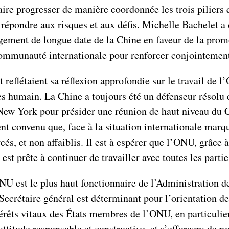
aire progresser de manière coordonnée les trois piliers 
répondre aux risques et aux défis. Michelle Bachelet a 
gement de longue date de la Chine en faveur de la prom
a communauté internationale pour renforcer conjointement
eflétaient sa réflexion approfondie sur le travail de l
s humain. La Chine a toujours été un défenseur résolu 
à New York pour présider une réunion de haut niveau du C
ment convenu que, face à la situation internationale mar
cés, et non affaiblis. Il est à espérer que l’ONU, grâce 
 est prête à continuer de travailler avec toutes les part
NU est le plus haut fonctionnaire de l’Administration 
Secrétaire général est déterminant pour l’orientation 
térêts vitaux des États membres de l’ONU, en particulie
ttitude responsable et constructive, et s’efforcera de re