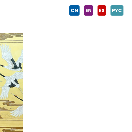
CN
EN
ES
PYC