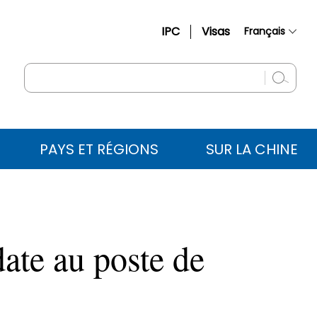
IPC
Visas
Français
简体中文
English
Русский
Español
PAYS ET RÉGIONS
SUR LA CHINE
عربي
ate au poste de