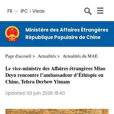
FR
IPC
Visas
简体
中文
Ministère des Affaires Étrangères
Engli
République Populaire de Chine
sh
Русс
кий
Page d'accueil
Actualités
​Actualités du MAE
Espa
Le vice-ministre des Affaires étrangères Miao
ñol
Deyu rencontre l’ambassadeur d’Éthiopie en
عربي
Chine, Tefera Derbew Yimam
Updated:
03 juin 2026 18:40