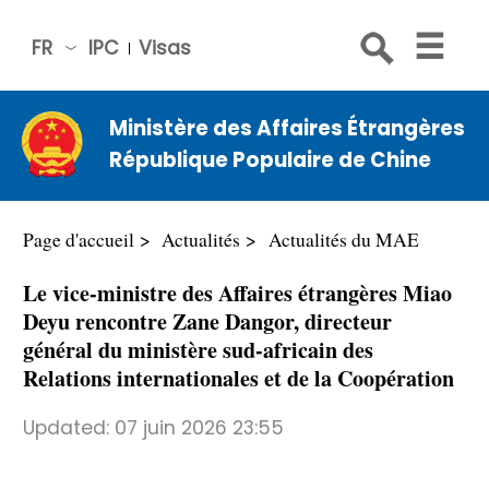
FR
IPC
Visas
简体
中文
Ministère des Affaires Étrangères
Engli
République Populaire de Chine
sh
Русс
кий
Page d'accueil
Actualités
​Actualités du MAE
Espa
Le vice-ministre des Affaires étrangères Miao
ñol
Deyu rencontre Zane Dangor, directeur
عربي
général du ministère sud-africain des
Relations internationales et de la Coopération
Updated:
07 juin 2026 23:55