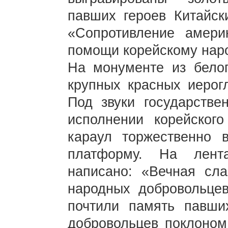
павших героев Китайск
«Сопротивление амери
помощи корейскому наро
На монументе из бело
крупных красных иерог
Под звуки государств
исполнении корейского
караул торжественно 
платформу. На лент
написано: «Вечная сл
народных добровольце
почтили память павши
добровольцев поклоном