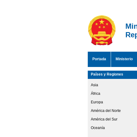
Min
Rep
Portada
Ministerio
Países y Regiones
Asia
África
Europa
América del Norte
América del Sur
Oceanía