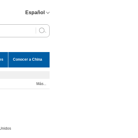
Español
简体中文
English
Français
Русский
es
Conocer a China
عربي
Más...
 Unidos