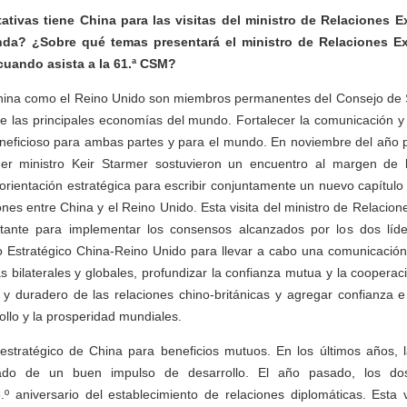
tivas tiene China para las visitas del ministro de Relaciones Ex
nda? ¿Sobre qué temas presentará el ministro de Relaciones Ex
cuando asista a la 61.ª CSM?
hina como el Reino Unido son miembros permanentes del Consejo de
e las principales economías del mundo. Fortalecer la comunicación y
eneficioso para ambas partes y para el mundo. En noviembre del año p
imer ministro Keir Starmer sostuvieron un encuentro al margen de
rientación estratégica para escribir conjuntamente un nuevo capítulo 
ones entre China y el Reino Unido. Esta visita del ministro de Relacio
tante para implementar los consensos alcanzados por los dos líde
o Estratégico China-Reino Unido para llevar a cabo una comunicación
 bilaterales y globales, profundizar la confianza mutua y la cooperac
e y duradero de las relaciones chino-británicas y agregar confianza e
rollo y la prosperidad mundiales.
 estratégico de China para beneficios mutuos. En los últimos años, l
tado de un buen impulso de desarrollo. El año pasado, los do
º aniversario del establecimiento de relaciones diplomáticas. Esta v