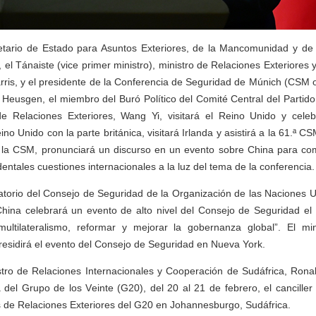
cretario de Estado para Asuntos Exteriores, de la Mancomunidad y de 
el Tánaiste (vice primer ministro), ministro de Relaciones Exteriores 
rris, y el presidente de la Conferencia de Seguridad de Múnich (CSM 
h Heusgen, el miembro del Buró Político del Comité Central del Parti
e Relaciones Exteriores, Wang Yi, visitará el Reino Unido y celeb
no Unido con la parte británica, visitará Irlanda y asistirá a la 61.ª 
n la CSM, pronunciará un discurso en un evento sobre China para comp
entales cuestiones internacionales a la luz del tema de la conferencia.
atorio del Consejo de Seguridad de la Organización de las Naciones 
China celebrará un evento de alto nivel del Consejo de Seguridad el 
multilateralismo, reformar y mejorar la gobernanza global”. El mi
residirá el evento del Consejo de Seguridad en Nueva York.
istro de Relaciones Internacionales y Cooperación de Sudáfrica, Ron
 del Grupo de los Veinte (G20), del 20 al 21 de febrero, el canciller 
 de Relaciones Exteriores del G20 en Johannesburgo, Sudáfrica.