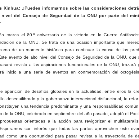
s Xinhua: ¿Puedes informarnos sobre las consideraciones detrá
o nivel del Consejo de Seguridad de la ONU por parte del mini
?
o marca el 80.º aniversario de la victoria en la Guerra Antifascis
fundación de la ONU. Se trata de una ocasión importante que mer
como de un momento histórico para continuar la causa de los pred
Este evento de alto nivel del Consejo de Seguridad de la ONU, que 
 pasará revista a las aspiraciones fundacionales de la ONU, trazará
dará inicio a una serie de eventos en conmemoración del octogési
.
e aparición de desafíos globales en la actualidad, entre ellos la cr
llo desequilibrado y la gobernanza internacional disfuncional, la refo
onstituyen una tendencia predominante y una responsabilidad común 
o de la ONU, celebrada en septiembre del año pasado, adoptó el Pacto
propuestas orientadas a la acción para revigorizar el multilaterali
Esperamos con interés que todas las partes aprovechen este even
d como una oportunidad para pasar revista a la trayectoria de d