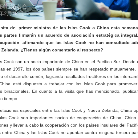
isita del primer ministro de las Islas Cook a China esta seman
s partes firmarán un acuerdo de asociación estratégica integra
cupación, afirmando que las Islas Cook no han consultado a
Zelanda. ¿Tienes algún comentario al respecto?
as Cook son un socio importante de China en el Pacífico Sur. Desde e
icas en 1997, los dos países siempre se han respetado mutuamente,
o el desarrollo común, logrando resultados fructíferos en los intercam
China está dispuesta a trabajar con las Islas Cook para promove
s binacionales. En cuanto a la visita que has mencionado, publica
do tiempo.
relaciones especiales entre las Islas Cook y Nueva Zelanda, China o
las Cook son importantes socios de cooperación de China. China 
iones y llevar a cabo la cooperación con los países insulares del Pacífic
s entre China y las Islas Cook no apuntan contra ninguna tercera par