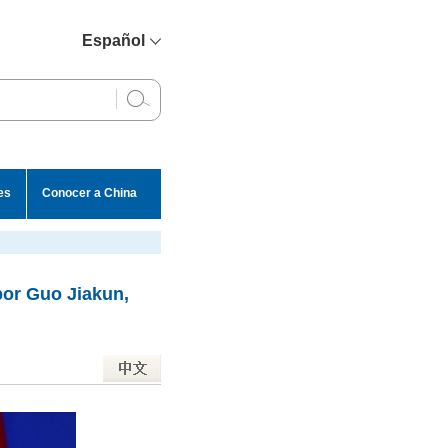
Español
简体中文
English
Français
Русский
es
Conocer a China
عربي
por Guo Jiakun,