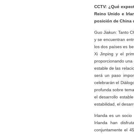
CCTV: ¿Qué expecta
Reino Unido e Irla
posición de China 
Guo Jiakun: Tanto C
y se encuentran entr
los dos países es b
Xi Jinping y el pr
proporcionando una o
estable de las relaci
será un paso impor
celebrarán el Diálog
profunda sobre temas
el desarrollo establ
estabilidad, el desar
Irlanda es un socio
Irlanda han disfru
conjuntamente el 45.