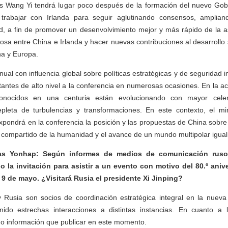
es Wang Yi tendrá lugar poco después de la formación del nuevo Gobi
 trabajar con Irlanda para seguir aglutinando consensos, amplian
d, a fin de promover un desenvolvimiento mejor y más rápido de la as
sa entre China e Irlanda y hacer nuevas contribuciones al desarrollo 
na y Europa.
ual con influencia global sobre políticas estratégicas y de seguridad i
antes de alto nivel a la conferencia en numerosas ocasiones. En la ac
onocidos en una centuria están evolucionando con mayor celeri
repleta de turbulencias y transformaciones. En este contexto, el mi
xpondrá en la conferencia la posición y las propuestas de China sobre 
compartido de la humanidad y el avance de un mundo multipolar iguali
as Yonhap: Según informes de medios de comunicación rusos
 la invitación para asistir a un evento con motivo del 80.º anive
l 9 de mayo. ¿Visitará Rusia el presidente Xi Jinping?
 Rusia son socios de coordinación estratégica integral en la nueva
ido estrechas interacciones a distintas instancias. En cuanto a 
o información que publicar en este momento.