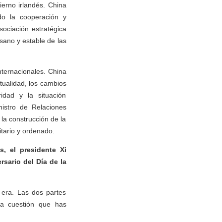
erno irlandés. China
do la cooperación y
ociación estratégica
sano y estable de las
nternacionales. China
tualidad, los cambios
dad y la situación
nistro de Relaciones
la construcción de la
tario y ordenado.
, el presidente Xi
rsario del Día de la
 era. Las dos partes
la cuestión que has