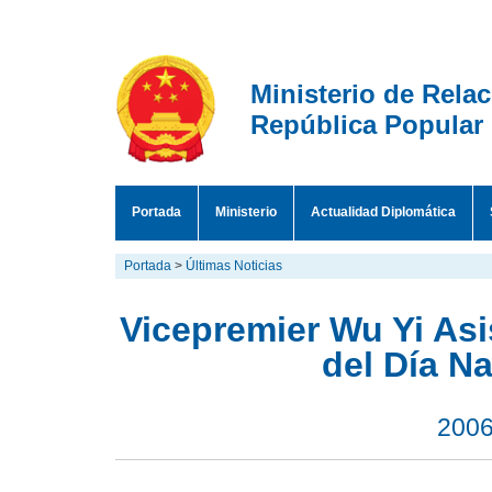
Ministerio de Rela
República Popular
Portada
Ministerio
Actualidad Diplomática
Portada
>
Últimas Noticias
Vicepremier Wu Yi As
del Día N
2006