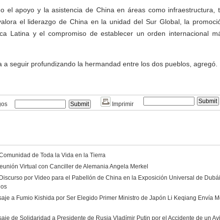
o el apoyo y la asistencia de China en áreas como infraestructura, 
valora el liderazgo de China en la unidad del Sur Global, la promoci
ca Latina y el compromiso de establecer un orden internacional más
ta a seguir profundizando la hermandad entre los dos pueblos, agregó.
gos
Imprimir
 Comunidad de Toda la Vida en la Tierra
eunión Virtual con Canciller de Alemania Angela Merkel
Discurso por Video para el Pabellón de China en la Exposición Universal de Dubá
dos
aje a Fumio Kishida por Ser Elegido Primer Ministro de Japón Li Keqiang Envía Me
aje de Solidaridad a Presidente de Rusia Vladímir Putin por el Accidente de un A