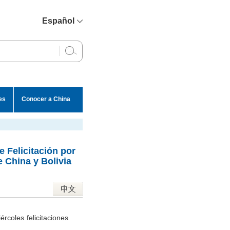
Español
简体中文
English
Français
Русский
es
Conocer a China
عربي
e Felicitación por
 China y Bolivia
rcoles felicitaciones