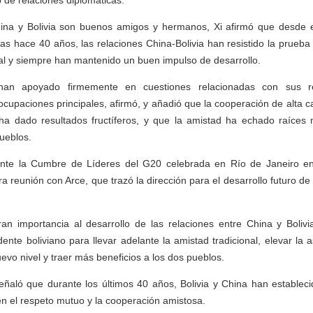
o de relaciones diplomáticas.
ina y Bolivia son buenos amigos y hermanos, Xi afirmó que desde e
cas hace 40 años, las relaciones China-Bolivia han resistido la prueba
nal y siempre han mantenido un buen impulso de desarrollo.
an apoyado firmemente en cuestiones relacionadas con sus res
cupaciones principales, afirmó, y añadió que la cooperación de alta c
 ha dado resultados fructíferos, y que la amistad ha echado raíces
ueblos.
ante la Cumbre de Líderes del G20 celebrada en Río de Janeiro e
a reunión con Arce, que trazó la dirección para el desarrollo futuro de
an importancia al desarrollo de las relaciones entre China y Bolivi
dente boliviano para llevar adelante la amistad tradicional, elevar la 
evo nivel y traer más beneficios a los dos pueblos.
eñaló que durante los últimos 40 años, Bolivia y China han estableci
en el respeto mutuo y la cooperación amistosa.