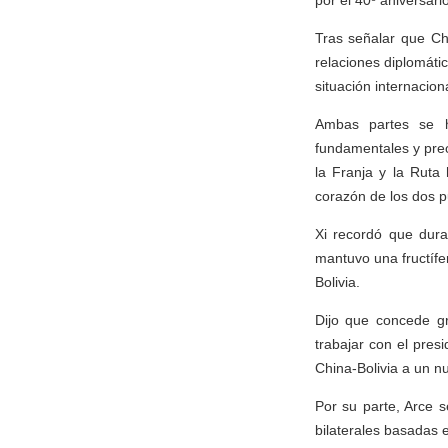
por el 40º aniversari
Tras señalar que Ch
relaciones diplomáti
situación internacio
Ambas partes se h
fundamentales y preo
la Franja y la Ruta
corazón de los dos p
Xi recordó que dur
mantuvo una fructífer
Bolivia.
Dijo que concede gr
trabajar con el presi
China-Bolivia a un nu
Por su parte, Arce s
bilaterales basadas 