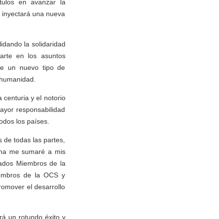
ítulos en avanzar la
 inyectará una nueva
dando la solidaridad
arte en los asuntos
 de un nuevo tipo de
a humanidad.
centuria y el notorio
mayor responsabilidad
todos los países.
de todas las partes,
ñana me sumaré a mis
tados Miembros de la
embros de la OCS y
romover el desarrollo
á un rotundo éxito y