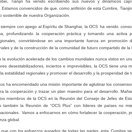
Hebei, Tianjin ha venido escribiendo sus nuevos y dinámicos cap
. Estamos convencidos de que, como anfitrión de esta Cumbre, Tianjin
lo sostenible de nuestra Organización.
 siempre con apego al Espíritu de Shanghai, la OCS ha venido consoli
ua, profundizando la cooperación práctica y tomando una activa p
egionales, convirtiéndose en una importante fuerza en promoción
onales y de la construcción de la comunidad de futuro compartido de l
te la evolución acelerada de los cambios mundiales nunca vistos en una 
res desestabilizadores, inciertos e imprevisibles, la OCS tiene una 
la estabilidad regionales y promover el desarrollo y la prosperidad de 
os ha encomendado una misión importante de aglutinar los consensos 
ra la cooperación y trazar un plan maestro para el desarrollo. Ma
dos miembros de la OCS en la Reunión del Consejo de Jefes de Es
 también la Reunión de “OCS Plus” con líderes de países no mi
nacionales. Vamos a enfocarnos en cómo fortalecer la cooperación, p
nza global.
 que con los esfuerzos aunados de todas las partes, esta Cumbre ser