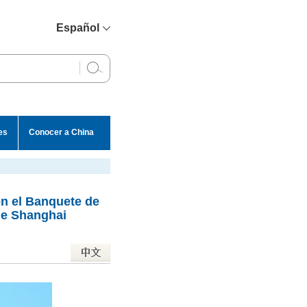
Español
简体中文
English
Français
Русский
es
Conocer a China
عربي
en el Banquete de
de Shanghai