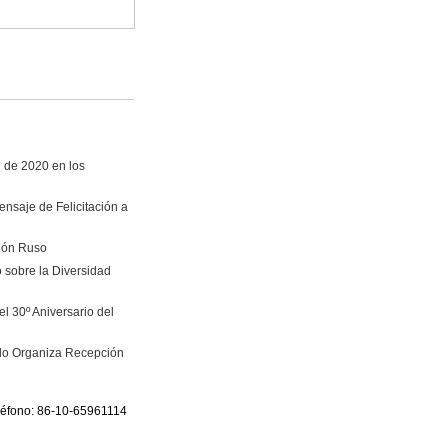
i de 2020 en los
nsaje de Felicitación a
vión Ruso
 sobre la Diversidad
l 30º Aniversario del
ado Organiza Recepción
eléfono: 86-10-65961114