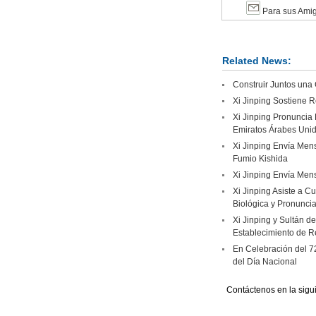
Para sus Ami
Related News:
Construir Juntos una
Xi Jinping Sostiene R
Xi Jinping Pronuncia 
Emiratos Árabes Uni
Xi Jinping Envía Mens
Fumio Kishida
Xi Jinping Envía Mens
Xi Jinping Asiste a C
Biológica y Pronuncia
Xi Jinping y Sultán d
Establecimiento de R
En Celebración del 7
del Día Nacional
Contáctenos en la sigu