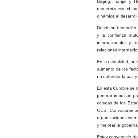
Beijing, Tianjin y 
modernización china
dinámica al desarrol
Desde su fundación,
y la confianza mut
internacionales y r
relaciones internaci
En la actualidad, an
aumento de los facto
en defender la paz y 
En esta Cumbre se n
generar impulsos pa
colegas de los Esta
OCS. Convocaremos
organizaciones inter
y mejorar la goberna
Estoy convencido de