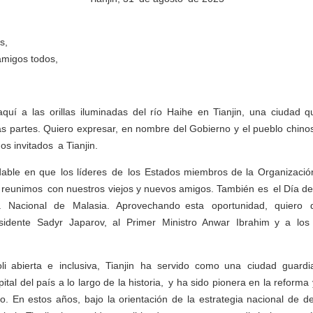
s,
amigos todos,
quí a las orillas iluminadas del río Haihe en Tianjin, una ciudad 
s partes. Quiero expresar, en nombre del Gobierno y el pueblo chino
os invitados a Tianjin.
able en que los líderes de los Estados miembros de la Organizaci
reunimos con nuestros viejos y nuevos amigos. También es el Día de
a Nacional de Malasia. Aprovechando esta oportunidad, quiero d
residente Sadyr Japarov, al Primer Ministro Anwar Ibrahim y a l
i abierta e inclusiva, Tianjin ha servido como una ciudad guardi
ital del país a lo largo de la historia, y ha sido pionera en la refor
. En estos años, bajo la orientación de la estrategia nacional de de