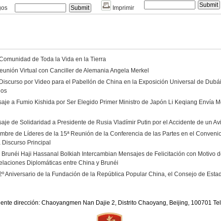
gos
Imprimir
 Comunidad de Toda la Vida en la Tierra
eunión Virtual con Canciller de Alemania Angela Merkel
Discurso por Video para el Pabellón de China en la Exposición Universal de Dubá
dos
aje a Fumio Kishida por Ser Elegido Primer Ministro de Japón Li Keqiang Envía Me
aje de Solidaridad a Presidente de Rusia Vladímir Putin por el Accidente de un A
umbre de Líderes de la 15ª Reunión de la Conferencia de las Partes en el Convenio
 Discurso Principal
e Brunéi Haji Hassanal Bolkiah Intercambian Mensajes de Felicitación con Motivo de
elaciones Diplomáticas entre China y Brunéi
2º Aniversario de la Fundación de la República Popular China, el Consejo de Est
iente dirección: Chaoyangmen Nan Dajie 2, Distrito Chaoyang, Beijing, 100701 T