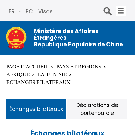
FR
IPC
Visas
简体
中文
Ministère des Affaires
Étrangères
Engli
République Populaire de Chine
sh
Русс
кий
PAGE D'ACCUEIL
PAYS ET RÉGIONS
Espa
AFRIQUE
LA TUNISIE
ñol
ÉCHANGES BILATÉRAUX
عربي
Déclarations de
Échanges bilatéraux
porte-parole
Échanges bilatéraux