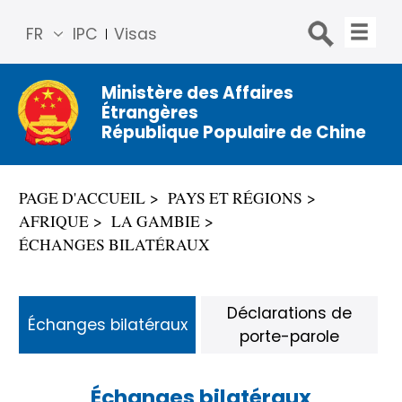
FR
IPC
Visas
简体
中文
Ministère des Affaires
Étrangères
Engli
République Populaire de Chine
sh
Русс
кий
PAGE D'ACCUEIL
PAYS ET RÉGIONS
Espa
AFRIQUE
LA GAMBIE
ñol
ÉCHANGES BILATÉRAUX
عربي
Déclarations de
Échanges bilatéraux
porte-parole
Échanges bilatéraux