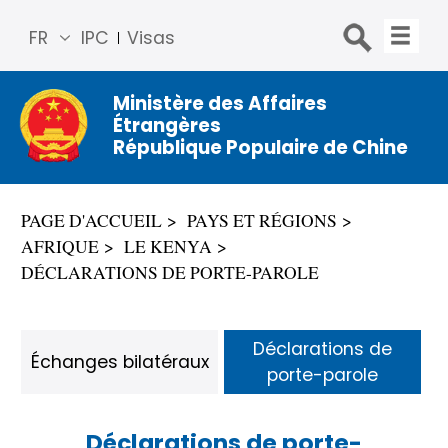
FR
IPC
Visas
简体
中文
Ministère des Affaires
Étrangères
Engli
République Populaire de Chine
sh
Русс
кий
PAGE D'ACCUEIL
PAYS ET RÉGIONS
Espa
AFRIQUE
LE KENYA
ñol
DÉCLARATIONS DE PORTE-PAROLE
عربي
Déclarations de
Échanges bilatéraux
porte-parole
Déclarations de porte-