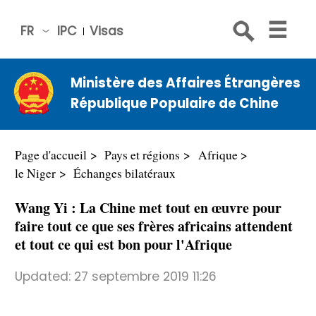
FR
IPC
Visas
简体
中文
Ministère des Affaires Étrangères
Engli
République Populaire de Chine
sh
Русс
кий
Page d'accueil
Pays et régions
Afrique
Espa
le Niger
Échanges bilatéraux
ñol
Wang Yi : La Chine met tout en œuvre pour
عربي
faire tout ce que ses frères africains attendent
et tout ce qui est bon pour l'Afrique
Updated:
27 septembre 2019 11:26