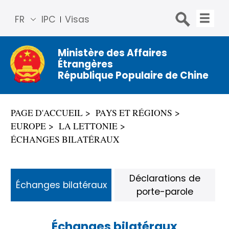
FR
IPC
Visas
简体
中文
Ministère des Affaires
Étrangères
Engli
République Populaire de Chine
sh
Русс
кий
PAGE D'ACCUEIL
PAYS ET RÉGIONS
Espa
EUROPE
LA LETTONIE
ñol
ÉCHANGES BILATÉRAUX
عربي
Déclarations de
Échanges bilatéraux
porte-parole
Échanges bilatéraux