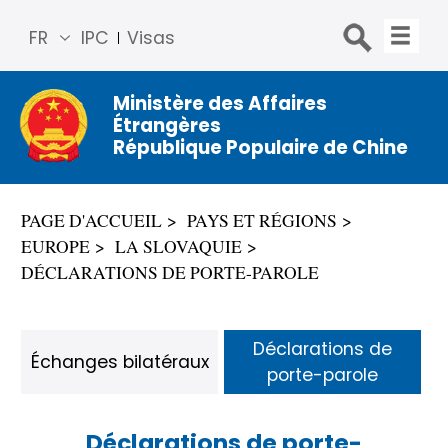
FR
IPC
Visas
简体
中文
Ministère des Affaires
Étrangères
Engli
République Populaire de Chine
sh
Русс
кий
PAGE D'ACCUEIL
PAYS ET RÉGIONS
Espa
EUROPE
LA SLOVAQUIE
ñol
DÉCLARATIONS DE PORTE-PAROLE
عربي
Déclarations de
Échanges bilatéraux
porte-parole
Déclarations de porte-