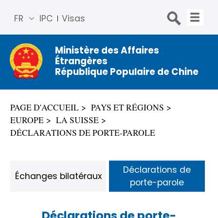
FR
IPC
Visas
简体
中文
Ministère des Affaires
Étrangères
Engli
République Populaire de Chine
sh
Русс
кий
PAGE D'ACCUEIL
PAYS ET RÉGIONS
Espa
EUROPE
LA SUISSE
ñol
DÉCLARATIONS DE PORTE-PAROLE
عربي
Déclarations de
Échanges bilatéraux
porte-parole
Déclarations de porte-