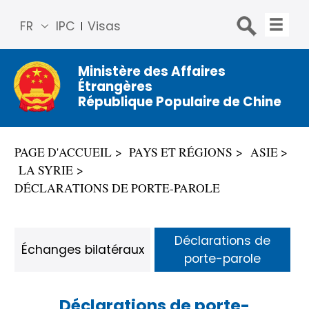
FR
IPC
Visas
简体
中文
Ministère des Affaires
Étrangères
Engli
République Populaire de Chine
sh
Русс
кий
PAGE D'ACCUEIL
PAYS ET RÉGIONS
ASIE
Espa
LA SYRIE
ñol
DÉCLARATIONS DE PORTE-PAROLE
عربي
Déclarations de
Échanges bilatéraux
porte-parole
Déclarations de porte-