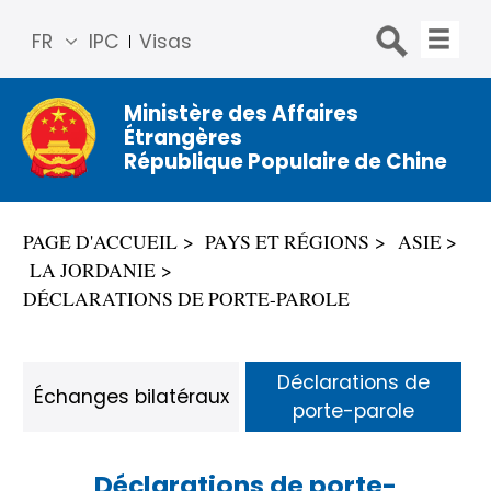
FR
IPC
Visas
简体
中文
Ministère des Affaires
Étrangères
Engli
République Populaire de Chine
sh
Русс
кий
PAGE D'ACCUEIL
PAYS ET RÉGIONS
ASIE
Espa
LA JORDANIE
ñol
DÉCLARATIONS DE PORTE-PAROLE
عربي
Déclarations de
Échanges bilatéraux
porte-parole
Déclarations de porte-