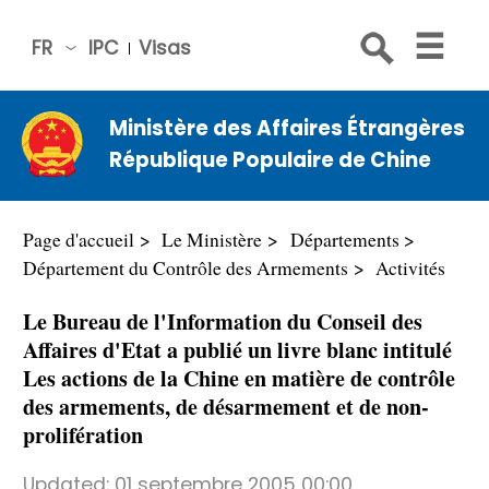
FR
IPC
Visas
简体
中文
Ministère des Affaires Étrangères
Engli
République Populaire de Chine
sh
Русс
кий
Page d'accueil
Le Ministère
Départements
Espa
Département du Contrôle des Armements
Activités
ñol
Le Bureau de l'Information du Conseil des
عربي
Affaires d'Etat a publié un livre blanc intitulé
Les actions de la Chine en matière de contrôle
des armements, de désarmement et de non-
prolifération
Updated:
01 septembre 2005 00:00