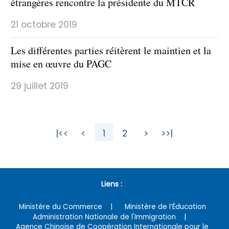
étrangères rencontre la présidente du MTCR
21 octobre 2019
Les différentes parties réitèrent le maintien et la
mise en œuvre du PAGC
29 juillet 2019
|<<
<
1
2
>
>>|
Liens :
Ministère du Commerce
Ministère de l’Éducation
Administration Nationale de l'Immigration
Agence Chinoise de Coopération Internationale pour le