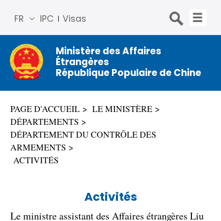
FR
IPC
Visas
简体
中文
Ministère des Affaires
Étrangères
Engli
République Populaire de Chine
sh
Русс
кий
PAGE D'ACCUEIL
LE MINISTÈRE
Espa
DÉPARTEMENTS
ñol
DÉPARTEMENT DU CONTRÔLE DES
عربي
ARMEMENTS
ACTIVITÉS
Activités
Le ministre assistant des Affaires étrangères Liu