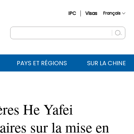
IPC
Visas
Français
简体中文
English
Русский
Español
PAYS ET RÉGIONS
SUR LA CHINE
عربي
ères He Yafei
aires sur la mise en