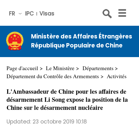
FR
IPC
Visas
简体
中文
Ministère des Affaires Étrangères
Engli
République Populaire de Chine
sh
Русс
кий
Page d'accueil
Le Ministère
Départements
Espa
Département du Contrôle des Armements
Activités
ñol
L'Ambassadeur de Chine pour les affaires de
عربي
désarmement Li Song expose la position de la
Chine sur le désarmement nucléaire
Updated:
23 octobre 2019 10:18