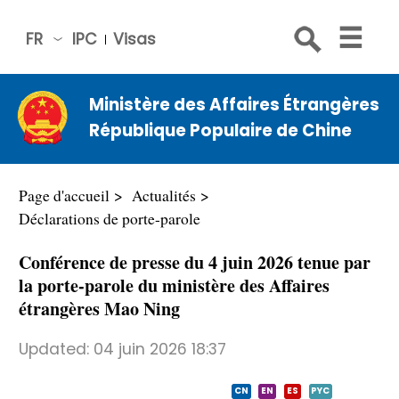
FR
IPC
Visas
简体
中文
Ministère des Affaires Étrangères
Engli
République Populaire de Chine
sh
Русс
кий
Page d'accueil
Actualités
Espa
Déclarations de porte-parole
ñol
Conférence de presse du 4 juin 2026 tenue par
عربي
la porte-parole du ministère des Affaires
étrangères Mao Ning
Updated:
04 juin 2026 18:37
CN
EN
ES
PYC