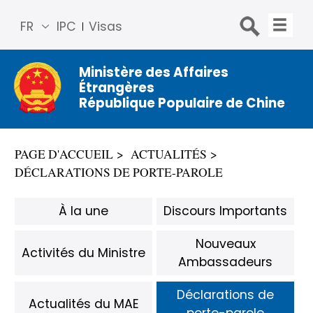
FR
IPC
Visas
简体
中文
Ministère des Affaires
Étrangères
Engli
République Populaire de Chine
sh
Русс
кий
PAGE D'ACCUEIL
ACTUALITÉS
Espa
DÉCLARATIONS DE PORTE-PAROLE
ñol
عربي
À la une
Discours Importants
Nouveaux
Activités du Ministre
Ambassadeurs
Déclarations de
​Actualités du MAE
porte-parole