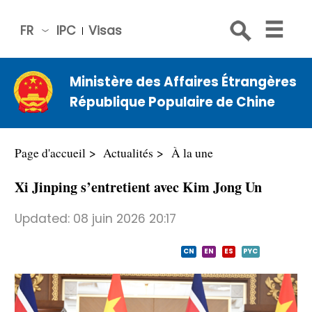
FR
IPC
Visas
简体
中文
Ministère des Affaires Étrangères
Engli
République Populaire de Chine
sh
Русс
кий
Page d'accueil
Actualités
À la une
Espa
Xi Jinping s’entretient avec Kim Jong Un
ñol
عربي
Updated:
08 juin 2026 20:17
CN
EN
ES
PYC