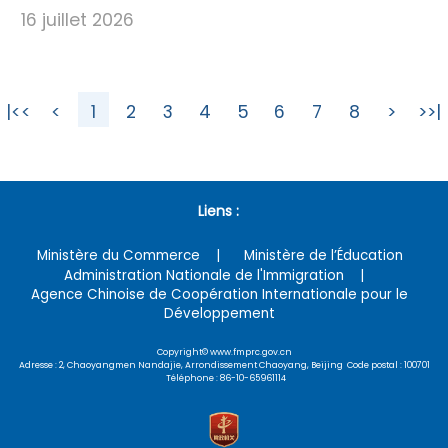
16 juillet 2026
|<<
<
1
2
3
4
5
6
7
8
>
>>|
Liens :
Ministère du Commerce
Ministère de l’Éducation
Administration Nationale de l'Immigration
Agence Chinoise de Coopération Internationale pour le
Développement
Copyright© www.fmprc.gov.cn
Adresse : 2, Chaoyangmen Nandajie, Arrondissement Chaoyang, Beijing Code postal : 100701
Téléphone : 86-10-65961114