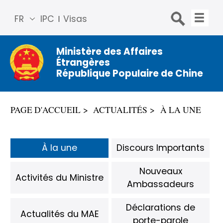
FR
IPC
Visas
简体
中文
Ministère des Affaires
Étrangères
Engli
République Populaire de Chine
sh
Русс
кий
PAGE D'ACCUEIL
ACTUALITÉS
À LA UNE
Espa
ñol
عربي
À la une
Discours Importants
Nouveaux
Activités du Ministre
Ambassadeurs
Déclarations de
​Actualités du MAE
porte-parole