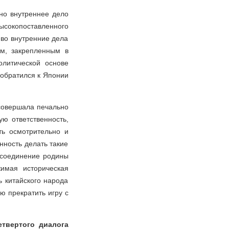
но внутреннее дело
сокопоставленного
во внутренние дела
м, закрепленным в
литической основе
 обратился к Японии
совершала печально
ую ответственность,
ть осмотрительно и
енность делать такие
ссоединение родины
имая историческая
 китайского народа
 прекратить игру с
етвертого диалога