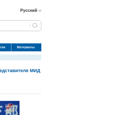
Русский
简体中文
English
Français
Español
итае
Материалы
عربي
редставителя МИД