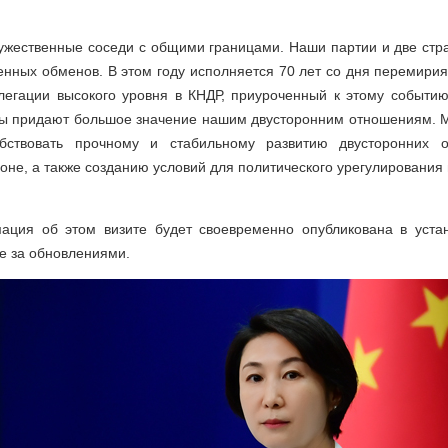
ужественные соседи с общими границами. Наши партии и две ст
нных обменов. В этом году исполняется 70 лет со дня перемирия
легации высокого уровня в КНДР, приуроченный к этому событию
ны придают большое значение нашим двусторонним отношениям. М
обствовать прочному и стабильному развитию двусторонних 
ионе, а также созданию условий для политического урегулирования
ция об этом визите будет своевременно опубликована в уста
е за обновлениями.