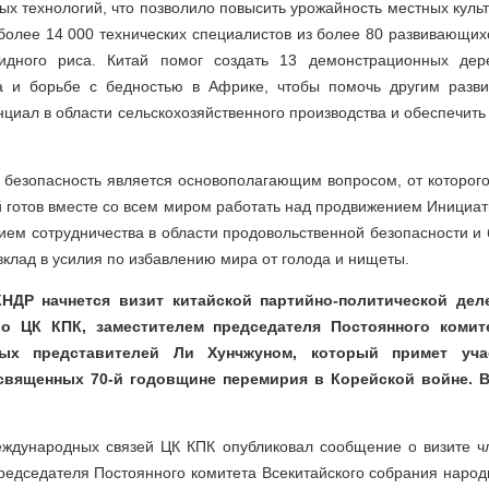
ых технологий, что позволило повысить урожайность местных культ
более 14 000 технических специалистов из более 80 развивающих
идного риса. Китай помог создать 13 демонстрационных дер
ва и борьбе с бедностью в Африке, чтобы помочь другим раз
нциал в области сельскохозяйственного производства и обеспечит
 безопасность является основополагающим вопросом, от которого
й готов вместе со всем миром работать над продвижением Инициа
ием сотрудничества в области продовольственной безопасности и
вклад в усилия по избавлению мира от голода и нищеты.
НДР начнется визит китайской партийно-политической дел
о ЦК КПК, заместителем председателя Постоянного комите
ных представителей Ли Хунчжуном, который примет уча
священных 70-й годовщине перемирия в Корейской войне. В
ждународных связей ЦК КПК опубликовал сообщение о визите 
редседателя Постоянного комитета Всекитайского собрания наро