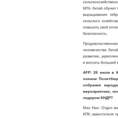
сельскохозяйственн
60%. Китай обучил 
выращивания гибр
сельского хозяйст
повысить свой поте
безопасность.
Продовольственная
человечества. Кита
развитию, укреплен
и вносить больший 
AFP: 26 июля в К
членом Политбюр
собрания народ
мероприятиях, по
лидером КНДР?
Мао Нин: Отдел ме
КПК, заместителя п