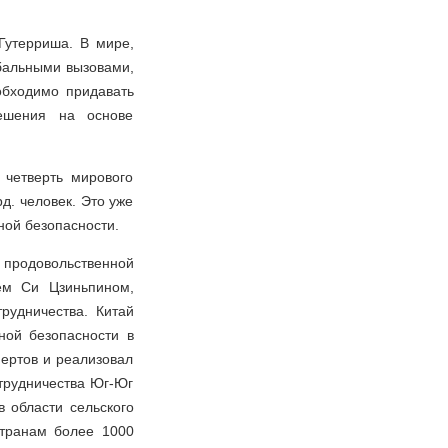
Гутерриша. В мире,
бальными вызовами,
обходимо придавать
решения на основе
четверть мирового
д. человек. Это уже
ной безопасности.
продовольственной
ем Си Цзиньпином,
рудничества. Китай
ной безопасности в
ертов и реализовал
трудничества Юг-Юг
 области сельского
странам более 1000