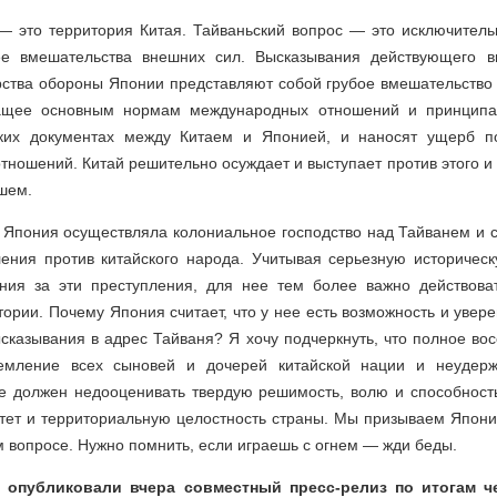
— это территория Китая. Тайваньский вопрос — это исключитель
ее вмешательства внешних сил. Высказывания действующего вы
рства обороны Японии представляют собой грубое вмешательство 
чащее основным нормам международных отношений и принципа
ских документах между Китаем и Японией, и наносят ущерб по
отношений. Китай решительно осуждает и выступает против этого и
шем.
а Япония осуществляла колониальное господство над Тайванем и 
ения против китайского народа. Учитывая серьезную историческ
ния за эти преступления, для нее тем более важно действова
тории. Почему Япония считает, что у нее есть возможность и увер
сказывания в адрес Тайваня? Я хочу подчеркнуть, что полное во
мление всех сыновей и дочерей китайской нации и неудерж
не должен недооценивать твердую решимость, волю и способность
тет и территориальную целостность страны. Мы призываем Японию
м вопросе. Нужно помнить, если играешь с огнем — жди беды.
 опубликовали вчера совместный пресс-релиз по итогам ч