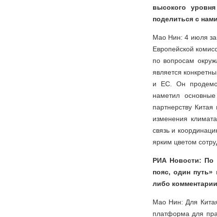
высокого уровн
поделиться с нам
Мао Нин: 4 июля з
Европейской комис
по вопросам окруж
является конкретн
и ЕС. Он продемон
наметил основные
партнерству Китая
изменения климата
связь и координаци
ярким цветом сотру
РИА Новости: По
пояс, один путь»
либо комментари
Мао Нин: Для Китая
платформа для пра