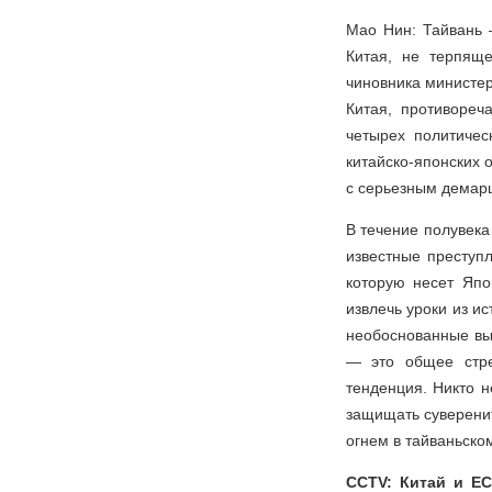
Мао Нин: Тайвань 
Китая, не терпящ
чиновника министе
Китая, противоре
четырех политиче
китайско-японских 
с серьезным демар
В течение полувек
известные преступл
которую несет Япо
извлечь уроки из ис
необоснованные вы
— это общее стре
тенденция. Никто 
защищать суверени
огнем в тайваньско
CCTV: Китай и ЕС