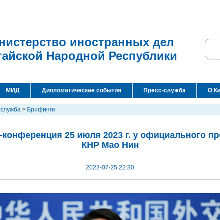
нистерство иностранных дел
тайской Народной Республики
МИД
Дипломатические события
Пресс-служба
О К
-служба
>
Брифинги
-конференция 25 июля 2023 г. у официального п
КНР Мао Нин
2023-07-25 22:30