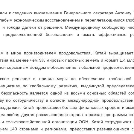
ли к сведению высказывания Генерального секретаря Антониу 
слабым экономическим восстановлением и переплетающимися гло
 и голода далеки от решения. Международному сообществу не
 продовольственной безопасности и искать эффективные 
им в мире производителем продовольствия, Китай выращивает 
вия на менее чем 9% мировых пахотных земель и кормит 1,4 млр
тся серьезным вкладом в обеспечение глобальной продовольствен
свое решение и принял меры по обеспечению глобальной 
Инициативе по глобальному развитию, выдвинутой председател
 безопасность является одной из восьми основных областей сот
ву по сотрудничеству в области международной продовольствен
вадцатки». Китай предоставил больше финансовых средств и эксп
чем любая другая развивающаяся страна в рамках программы со
 и сельскохозяйственной организации ООН. Китай сотрудничает в
 чем 140 странами и регионами, предоставил развивающимся 