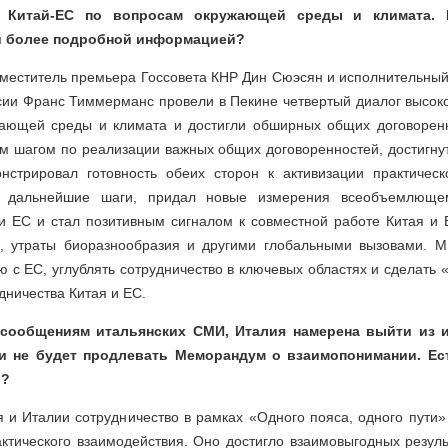
я Китай-ЕС по вопросам окружающей среды и климата.
и более подробной информацией?
аместитель премьера Госсовета КНР Дин Сюэсян и исполнительный
сии Франс Тиммерманс провели в Пекине четвертый диалог высоко
ающей среды и климата и достигли обширных общих договоренн
ым шагом по реализации важных общих договоренностей, достигну
стрировал готовность обеих сторон к активизации практическо
 дальнейшие шаги, придал новые измерения всеобъемлющем
 и ЕС и стал позитивным сигналом к совместной работе Китая и
, утраты биоразнообразия и другими глобальными вызовами. М
ю с ЕС, углублять сотрудничество в ключевых областях и сделать
дничества Китая и ЕС.
 сообщениям итальянских СМИ, Италия намерена выйти из 
 и не будет продлевать Меморандум о взаимопонимании. Ест
и?
 и Италии сотрудничество в рамках «Одного пояса, одного пути»
ктического взаимодействия. Оно достигло взаимовыгодных резуль