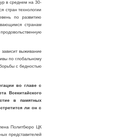
ур в среднем на 30-
ся стран технологии
евень по развитию
вивающимся странам
ь продовольственную
 зависит выживание
тивы по глобальному
 борьбы с бедностью
егации во главе с
та Всекитайского
стие в памятных
стретится ли он с
члена Политбюро ЦК
дных представителей