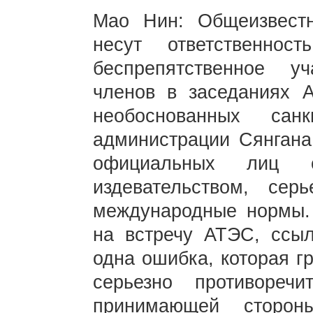
Мао Нин: Общеизвест
несут ответственнос
беспрепятственное у
членов в заседаниях 
необоснованных са
администрации Сянгана
официальных лиц 
издевательством, се
международные нормы. 
на встречу АТЭС, ссы
одна ошибка, которая г
серьезно противореч
принимающей сторон