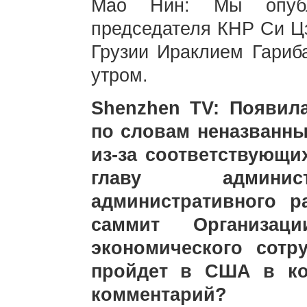
Мао Нин: Мы опубл
председателя КНР Си Ц
Грузии Ираклием Гариб
утром.
Shenzhen TV: Появил
по словам неназванны
из-за соответствующи
главу админист
административного 
саммит Организации
экономического сотр
пройдет в США в ко
комментарий?