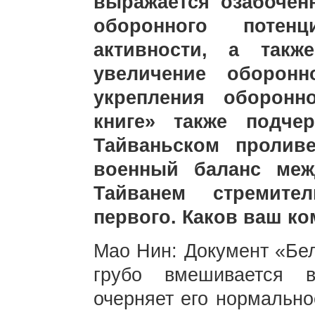
выражается озабочен
оборонного потен
активности, а такж
увеличение оборон
укрепления оборонн
книге» также подче
Тайваньском пролив
военный баланс меж
Тайванем стремите
первого. Каков ваш к
Мао Нин: Документ «Бел
грубо вмешивается 
очерняет его нормально