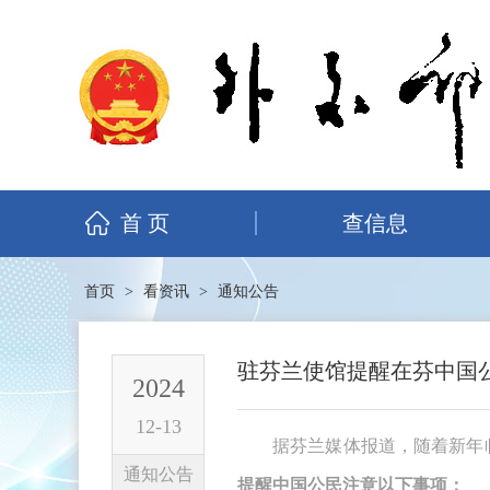
首 页
查信息
首页
>
看资讯
>
通知公告
驻芬兰使馆提醒在芬中国
2024
12-13
据芬兰媒体报道，随着新年
通知公告
提醒中国公民注意以下事项：